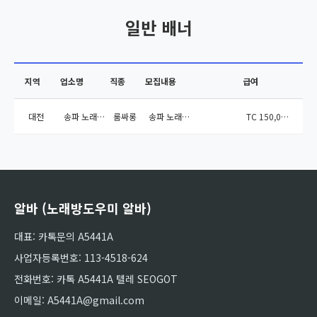
일반 배너
지역
업소명
직종
모집내용
급여
대전
송파 노래방도우미 알바
룸싸롱
송파 노래방도우미 알바...
TC 150,000원
알바 (노래방도우미 알바)
대표: 카톡문의 A5441A
사업자등록번호: 113-4518-624
전화번호: 카톡 A5441A 텔레 SEOGOT
이메일: A5441A@gmail.com