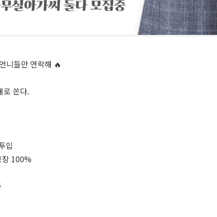
 언니들만 연락해 🔥
대로 쏜다.
 투입
보장 100%
줌