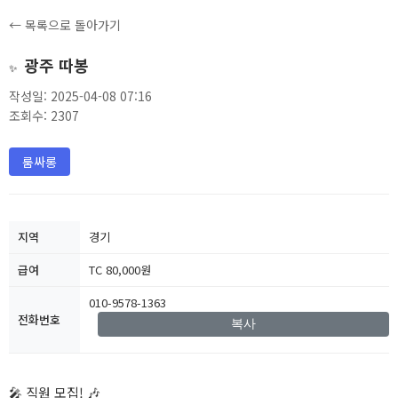
← 목록으로 돌아가기
광주 따봉
✨
작성일: 2025-04-08 07:16
조회수: 2307
룸싸롱
지역
경기
급여
TC 80,000원
010-9578-1363
전화번호
복사
🎤 직원 모집! 🎶