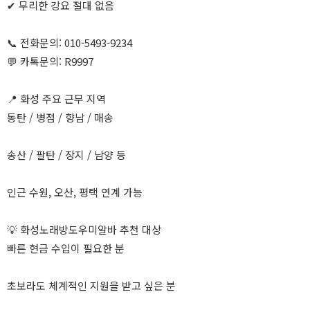
✔ 무리한 강요 절대 없음
📞 전화문의: 010-5493-9234
💬 카톡문의: R9997
📍 화성 주요 근무 지역
동탄 / 병점 / 향남 / 매송
송산 / 팔탄 / 장지 / 남양 등
인근 수원, 오산, 평택 연계 가능
💡 화성노래방도우미알바 추천 대상
빠른 현금 수입이 필요한 분
초보라도 체계적인 지원을 받고 싶은 분